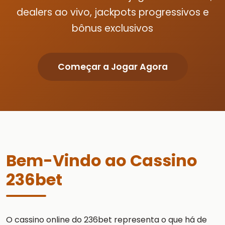
dealers ao vivo, jackpots progressivos e
bônus exclusivos
Começar a Jogar Agora
Bem-Vindo ao Cassino
236bet
O cassino online do 236bet representa o que há de