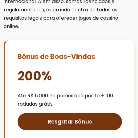
internacional. Além disso, somos licenciados e
regulamentados, operando dentro de todos os
requisitos legais para oferecer jogos de cassino
online.
Bônus de Boas-Vindas
200%
Até R$ 5.000 no primeiro depósito + 100
rodadas grátis
Resgatar Bônus