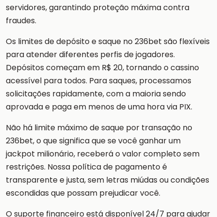
servidores, garantindo proteção máxima contra
fraudes.
Os limites de depósito e saque no 236bet são flexíveis
para atender diferentes perfis de jogadores.
Depósitos começam em R$ 20, tornando o cassino
acessível para todos. Para saques, processamos
solicitações rapidamente, com a maioria sendo
aprovada e paga em menos de uma hora via PIX.
Não há limite máximo de saque por transação no
236bet, o que significa que se você ganhar um
jackpot milionário, receberá o valor completo sem
restrições. Nossa política de pagamento é
transparente e justa, sem letras miúdas ou condições
escondidas que possam prejudicar você.
O suporte financeiro está disponível 24/7 para ajudar