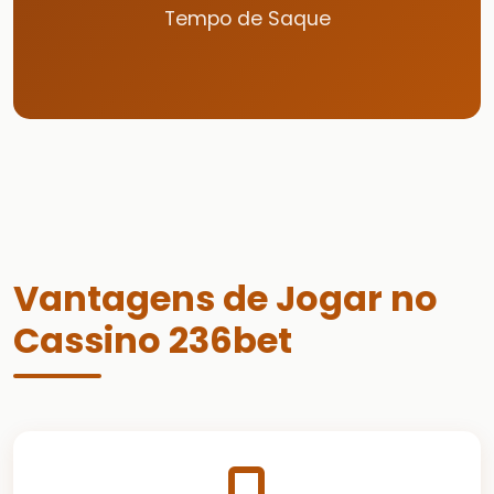
Tempo de Saque
Vantagens de Jogar no
Cassino 236bet