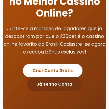
no Melhor Cassino
Online?
Junte-se a milhares de jogadores que já
descobriram por que o 236bet é o cassino
online favorito do Brasil. Cadastre-se agora
e receba bônus exclusivos!
Criar Conta Grátis
Já Tenho Conta